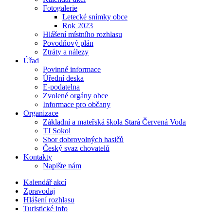
Fotogalerie
Letecké snímky obce
Rok 2023
Hlášení místního rozhlasu
Povodňový plán
Ztráty a nálezy
Úřad
Povinné informace
Úřední deska
E-podatelna
Zvolené orgány obce
Informace pro občany
Organizace
Základní a mateřská škola Stará Červená Voda
TJ Sokol
Sbor dobrovolných hasičů
Český svaz chovatelů
Kontakty
Napište nám
Kalendář akcí
Zpravodaj
Hlášení rozhlasu
Turistické info