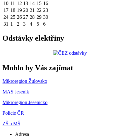
10
11
12
13
14
15
16
17
18
19
20
21
22
23
24
25
26
27
28
29
30
31
1
2
3
4
5
6
Odstávky elektřiny
Mohlo by Vás zajímat
Mikroregion Žulovsko
MAS Jeseník
Mikroregion Jesenicko
Policie ČR
ZŠ a MŠ
Adresa