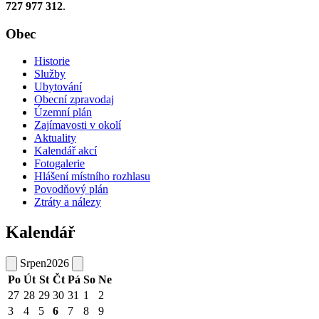
727 977 312
.
Obec
Historie
Služby
Ubytování
Obecní zpravodaj
Územní plán
Zajímavosti v okolí
Aktuality
Kalendář akcí
Fotogalerie
Hlášení místního rozhlasu
Povodňový plán
Ztráty a nálezy
Kalendář
Srpen
2026
Po
Út
St
Čt
Pá
So
Ne
27
28
29
30
31
1
2
3
4
5
6
7
8
9