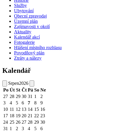
Historie
Služby
Ubytování
Obecní zpravodaj
Územní plán
Zajímavosti v okolí
Aktuality
Kalendář akcí
Fotogalerie
Hlášení místního rozhlasu
Povodňový plán
Ztráty a nálezy
Kalendář
Srpen
2026
Po
Út
St
Čt
Pá
So
Ne
27
28
29
30
31
1
2
3
4
5
6
7
8
9
10
11
12
13
14
15
16
17
18
19
20
21
22
23
24
25
26
27
28
29
30
31
1
2
3
4
5
6