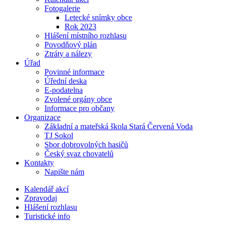
Fotogalerie
Letecké snímky obce
Rok 2023
Hlášení místního rozhlasu
Povodňový plán
Ztráty a nálezy
Úřad
Povinné informace
Úřední deska
E-podatelna
Zvolené orgány obce
Informace pro občany
Organizace
Základní a mateřská škola Stará Červená Voda
TJ Sokol
Sbor dobrovolných hasičů
Český svaz chovatelů
Kontakty
Napište nám
Kalendář akcí
Zpravodaj
Hlášení rozhlasu
Turistické info