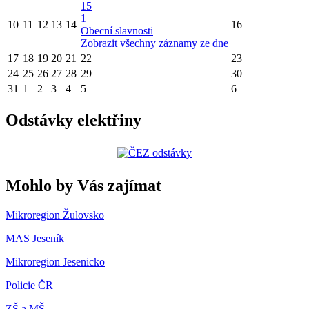
15
1
10
11
12
13
14
16
Obecní slavnosti
Zobrazit všechny záznamy ze dne
17
18
19
20
21
22
23
24
25
26
27
28
29
30
31
1
2
3
4
5
6
Odstávky elektřiny
Mohlo by Vás zajímat
Mikroregion Žulovsko
MAS Jeseník
Mikroregion Jesenicko
Policie ČR
ZŠ a MŠ