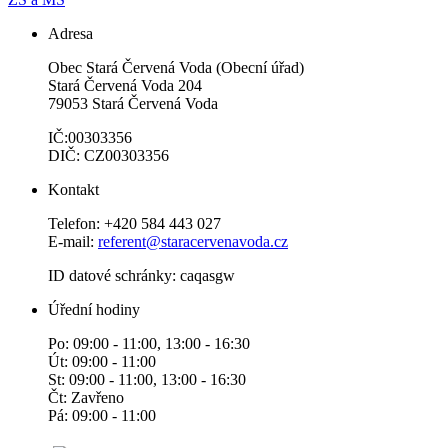
Adresa
Obec Stará Červená Voda (Obecní úřad)
Stará Červená Voda 204
79053 Stará Červená Voda
IČ:00303356
DIČ: CZ00303356
Kontakt
Telefon: +420 584 443 027
E-mail:
referent@staracervenavoda.cz
ID datové schránky: caqasgw
Úřední hodiny
Po: 09:00 - 11:00, 13:00 - 16:30
Út: 09:00 - 11:00
St: 09:00 - 11:00, 13:00 - 16:30
Čt: Zavřeno
Pá: 09:00 - 11:00