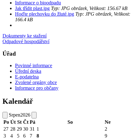
Informace o bioodpadu
Jak třídit plast.jpg
Typ: JPG obrázek, Velikost: 156.67 kB
Hoďte plechovku do žluté.jpg
Typ: JPG obrázek, Velikost:
166.4 kB
Dokumenty ke stažení
Odpadové hospodářství
Úřad
Povinné informace
Úřední deska
E-podatelna
Zvolené orgány obce
Informace pro občany
Kalendář
Srpen
2026
Po
Út
St
Čt
Pá
So
Ne
27
28
29
30
31
1
2
3
4
5
6
7
8
9