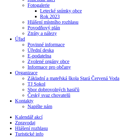
Fotogalerie
Letecké snímky obce
Rok 2023
Hlášení místního rozhlasu
Povodňový plán
Ztráty a nálezy
Úřad
Povinné informace
Úřední deska
E-podatelna
Zvolené orgány obce
Informace pro občany
Organizace
Základní a mateřská škola Stará Červená Voda
TJ Sokol
Sbor dobrovolných hasičů
Český svaz chovatelů
Kontakty
Napište nám
Kalendář akcí
Zpravodaj
Hlášení rozhlasu
Turistické info