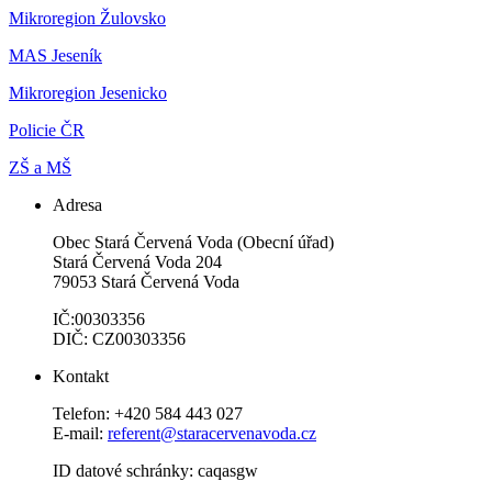
Mikroregion Žulovsko
MAS Jeseník
Mikroregion Jesenicko
Policie ČR
ZŠ a MŠ
Adresa
Obec Stará Červená Voda (Obecní úřad)
Stará Červená Voda 204
79053 Stará Červená Voda
IČ:00303356
DIČ: CZ00303356
Kontakt
Telefon: +420 584 443 027
E-mail:
referent@staracervenavoda.cz
ID datové schránky: caqasgw