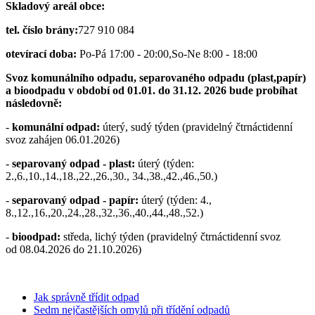
Skladový areál obce:
tel. číslo brány:
727 910 084
otevírací doba:
Po-Pá 17:00 - 20:00,So-Ne 8:00 - 18:00
Svoz komunálního odpadu, separovaného odpadu (plast,papír)
a bioodpadu v období od 01.01. do 31.12. 2026 bude probíhat
následovně:
-
komunální odpad:
úterý, sudý týden (pravidelný čtrnáctidenní
svoz zahájen 06.01.2026)
-
separovaný odpad
- plast:
úterý (týden:
2.,6.,10.,14.,18.,22.,26.,30., 34.,38.,42.,46.,50.)
-
separovaný odpad - papír:
úterý (týden: 4.,
8.,12.,16.,20.,24.,28.,32.,36.,40.,44.,48.,52.)
-
bioodpad:
středa, lichý týden (pravidelný čtrnáctidenní svoz
od 08.04.2026 do 21.10.2026)
Jak správně třídit odpad
Sedm nejčastějších omylů při třídění odpadů