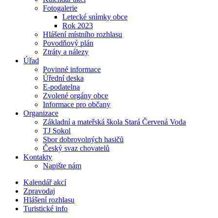
Fotogalerie
Letecké snímky obce
Rok 2023
Hlášení místního rozhlasu
Povodňový plán
Ztráty a nálezy
Úřad
Povinné informace
Úřední deska
E-podatelna
Zvolené orgány obce
Informace pro občany
Organizace
Základní a mateřská škola Stará Červená Voda
TJ Sokol
Sbor dobrovolných hasičů
Český svaz chovatelů
Kontakty
Napište nám
Kalendář akcí
Zpravodaj
Hlášení rozhlasu
Turistické info