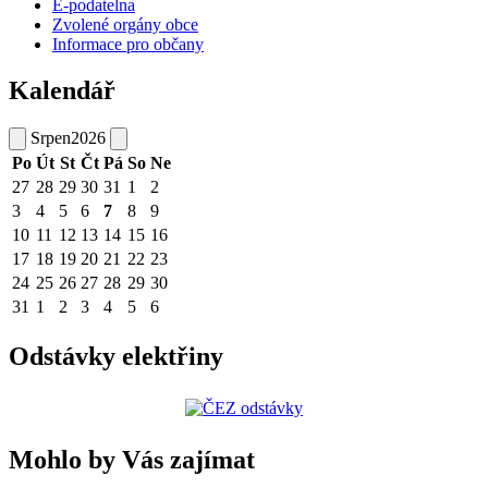
E-podatelna
Zvolené orgány obce
Informace pro občany
Kalendář
Srpen
2026
Po
Út
St
Čt
Pá
So
Ne
27
28
29
30
31
1
2
3
4
5
6
7
8
9
10
11
12
13
14
15
16
17
18
19
20
21
22
23
24
25
26
27
28
29
30
31
1
2
3
4
5
6
Odstávky elektřiny
Mohlo by Vás zajímat