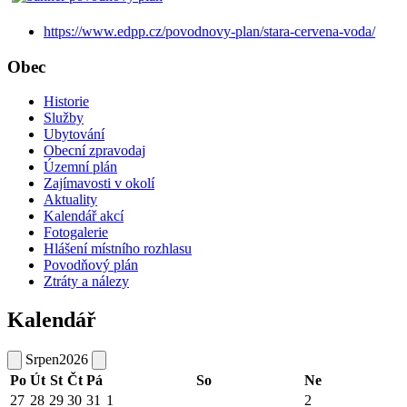
https://www.edpp.cz/povodnovy-plan/stara-cervena-voda/
Obec
Historie
Služby
Ubytování
Obecní zpravodaj
Územní plán
Zajímavosti v okolí
Aktuality
Kalendář akcí
Fotogalerie
Hlášení místního rozhlasu
Povodňový plán
Ztráty a nálezy
Kalendář
Srpen
2026
Po
Út
St
Čt
Pá
So
Ne
27
28
29
30
31
1
2