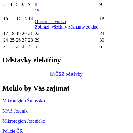
3
4
5
6
7
8
9
15
1
10
11
12
13
14
16
Obecní slavnosti
Zobrazit všechny záznamy ze dne
17
18
19
20
21
22
23
24
25
26
27
28
29
30
31
1
2
3
4
5
6
Odstávky elektřiny
Mohlo by Vás zajímat
Mikroregion Žulovsko
MAS Jeseník
Mikroregion Jesenicko
Policie ČR