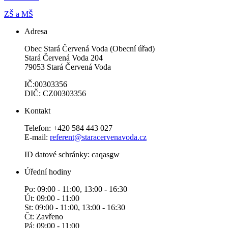
ZŠ a MŠ
Adresa
Obec Stará Červená Voda (Obecní úřad)
Stará Červená Voda 204
79053 Stará Červená Voda
IČ:00303356
DIČ: CZ00303356
Kontakt
Telefon: +420 584 443 027
E-mail:
referent@staracervenavoda.cz
ID datové schránky: caqasgw
Úřední hodiny
Po: 09:00 - 11:00, 13:00 - 16:30
Út: 09:00 - 11:00
St: 09:00 - 11:00, 13:00 - 16:30
Čt: Zavřeno
Pá: 09:00 - 11:00