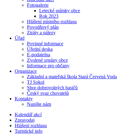
Fotogalerie
Letecké snímky obce
Rok 2023
Hlášení místního rozhlasu
Povodňový plán
Ztráty a nálezy
Úřad
Povinné informace
Úřední deska
E-podatelna
Zvolené orgány obce
Informace pro občany
Organizace
Základní a mateřská škola Stará Červená Voda
TJ Sokol
Sbor dobrovolných hasičů
Český svaz chovatelů
Kontakty
Napište nám
Kalendář akcí
Zpravodaj
Hlášení rozhlasu
Turistické info