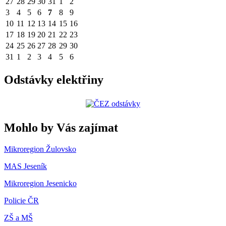
27
28
29
30
31
1
2
3
4
5
6
7
8
9
10
11
12
13
14
15
16
17
18
19
20
21
22
23
24
25
26
27
28
29
30
31
1
2
3
4
5
6
Odstávky elektřiny
Mohlo by Vás zajímat
Mikroregion Žulovsko
MAS Jeseník
Mikroregion Jesenicko
Policie ČR
ZŠ a MŠ