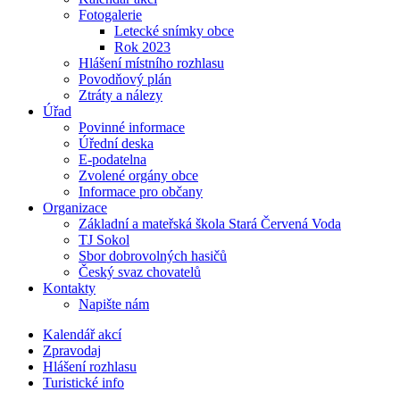
Fotogalerie
Letecké snímky obce
Rok 2023
Hlášení místního rozhlasu
Povodňový plán
Ztráty a nálezy
Úřad
Povinné informace
Úřední deska
E-podatelna
Zvolené orgány obce
Informace pro občany
Organizace
Základní a mateřská škola Stará Červená Voda
TJ Sokol
Sbor dobrovolných hasičů
Český svaz chovatelů
Kontakty
Napište nám
Kalendář akcí
Zpravodaj
Hlášení rozhlasu
Turistické info