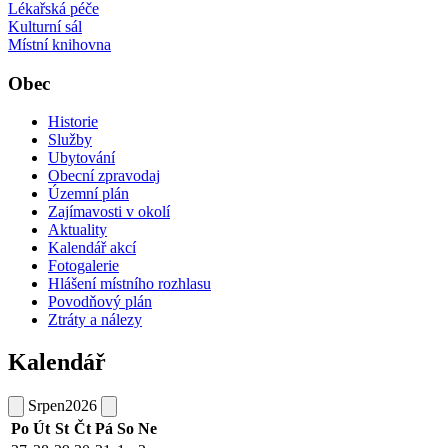
Lékařská péče
Kulturní sál
Místní knihovna
Obec
Historie
Služby
Ubytování
Obecní zpravodaj
Územní plán
Zajímavosti v okolí
Aktuality
Kalendář akcí
Fotogalerie
Hlášení místního rozhlasu
Povodňový plán
Ztráty a nálezy
Kalendář
Srpen
2026
Po
Út
St
Čt
Pá
So
Ne