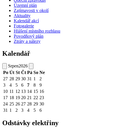
Obecní zpravodaj
Územní plán
Zajímavosti v okolí
Aktuality
Kalendář akcí
Fotogalerie
Hlášení místního rozhlasu
Povodňový plán
Ztráty a nálezy
Kalendář
Srpen
2026
Po
Út
St
Čt
Pá
So
Ne
27
28
29
30
31
1
2
3
4
5
6
7
8
9
10
11
12
13
14
15
16
17
18
19
20
21
22
23
24
25
26
27
28
29
30
31
1
2
3
4
5
6
Odstávky elektřiny