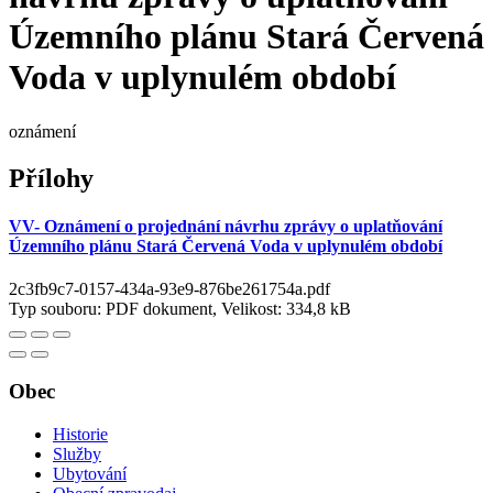
Územního plánu Stará Červená
Voda v uplynulém období
oznámení
Přílohy
VV- Oznámení o projednání návrhu zprávy o uplatňování
Územního plánu Stará Červená Voda v uplynulém období
2c3fb9c7-0157-434a-93e9-876be261754a.pdf
Typ souboru: PDF dokument, Velikost: 334,8 kB
Obec
Historie
Služby
Ubytování