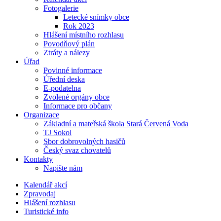
Fotogalerie
Letecké snímky obce
Rok 2023
Hlášení místního rozhlasu
Povodňový plán
Ztráty a nálezy
Úřad
Povinné informace
Úřední deska
E-podatelna
Zvolené orgány obce
Informace pro občany
Organizace
Základní a mateřská škola Stará Červená Voda
TJ Sokol
Sbor dobrovolných hasičů
Český svaz chovatelů
Kontakty
Napište nám
Kalendář akcí
Zpravodaj
Hlášení rozhlasu
Turistické info