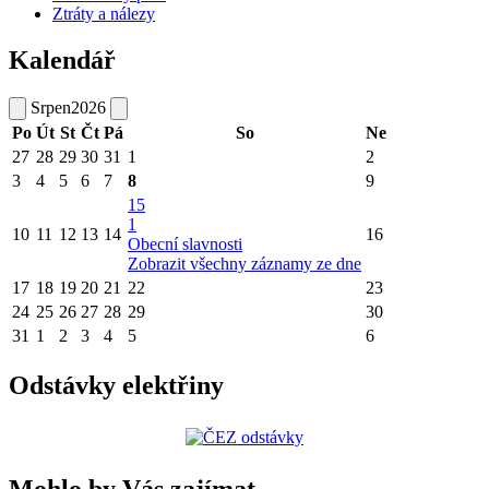
Ztráty a nálezy
Kalendář
Srpen
2026
Po
Út
St
Čt
Pá
So
Ne
27
28
29
30
31
1
2
3
4
5
6
7
8
9
15
1
10
11
12
13
14
16
Obecní slavnosti
Zobrazit všechny záznamy ze dne
17
18
19
20
21
22
23
24
25
26
27
28
29
30
31
1
2
3
4
5
6
Odstávky elektřiny
Mohlo by Vás zajímat