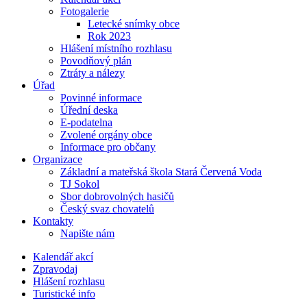
Fotogalerie
Letecké snímky obce
Rok 2023
Hlášení místního rozhlasu
Povodňový plán
Ztráty a nálezy
Úřad
Povinné informace
Úřední deska
E-podatelna
Zvolené orgány obce
Informace pro občany
Organizace
Základní a mateřská škola Stará Červená Voda
TJ Sokol
Sbor dobrovolných hasičů
Český svaz chovatelů
Kontakty
Napište nám
Kalendář akcí
Zpravodaj
Hlášení rozhlasu
Turistické info